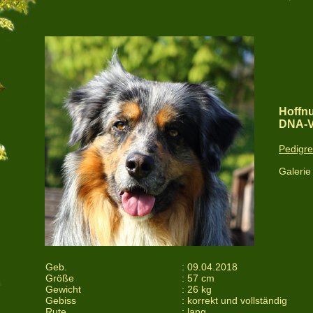
Hoffn
DNA-V
Pedigr
Galerie
Geb.
: 09.04.2018
Größe
: 57 cm
Gewicht
: 26 kg
Gebiss
: korrekt und vollständig
Rute
: lang