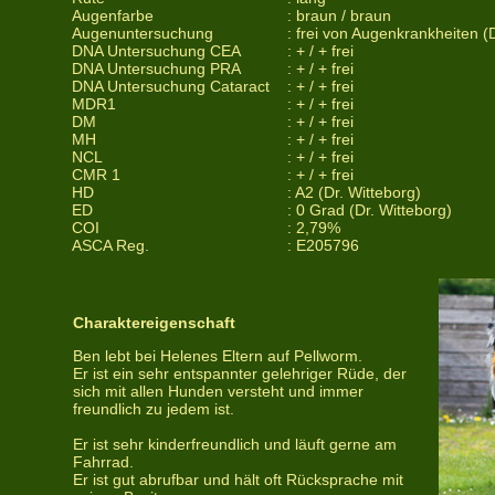
Augenfarbe
: braun / braun
Augenuntersuchung
: frei von Augenkrankheiten 
DNA Untersuchung CEA
: + / + frei
DNA Untersuchung PRA
: + / + frei
DNA Untersuchung Cataract
: + / + frei
MDR1
: + / + frei
DM
: + / + frei
MH
: + / + frei
NCL
: + / + frei
CMR 1
: + / + frei
HD
: A2 (Dr. Witteborg)
ED
: 0 Grad (Dr. Witteborg)
COI
: 2,79%
ASCA Reg.
: E205796
Charaktereigenschaft
Ben lebt bei Helenes Eltern auf Pellworm.
Er ist ein sehr entspannter gelehriger Rüde, der
sich mit allen Hunden versteht und immer
freundlich zu jedem ist.
Er ist sehr kinderfreundlich und läuft gerne am
Fahrrad.
Er ist gut abrufbar und hält oft Rücksprache mit