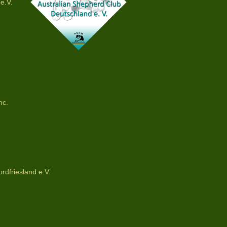
e.V.
nc.
rdfriesland e.V.